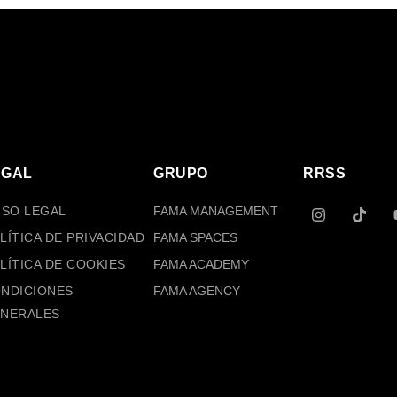
EGAL
GRUPO
RRSS
I
T
ISO LEGAL
FAMA MANAGEMENT
N
I
S
K
LÍTICA DE PRIVACIDAD
FAMA SPACES
T
T
A
O
LÍTICA DE COOKIES
FAMA ACADEMY
G
K
NDICIONES
FAMA AGENCY
R
A
NERALES
M