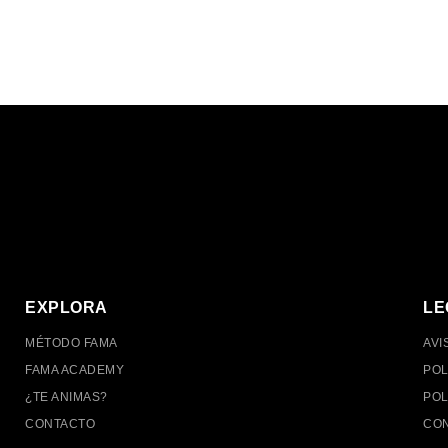
EXPLORA
LE
MÉTODO FAMA
AVI
FAMA ACADEMY
POL
¿TE ANIMAS?
POL
CONTACTO
CON