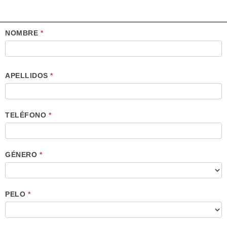
IR
AL
CONTENIDO
NOMBRE
*
APELLIDOS
*
TELÉFONO
*
GÉNERO
*
PELO
*