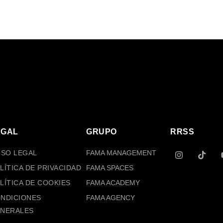
EGAL
GRUPO
RRSS
I
T
ISO LEGAL
FAMA MANAGEMENT
N
I
S
K
LÍTICA DE PRIVACIDAD
FAMA SPACES
T
T
A
O
LÍTICA DE COOKIES
FAMA ACADEMY
G
K
NDICIONES
FAMA AGENCY
R
A
NERALES
M