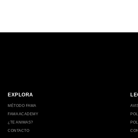
EXPLORA
LE
MÉTODO FAMA
AVI
FAMA ACADEMY
POL
¿TE ANIMAS?
POL
CONTACTO
CON