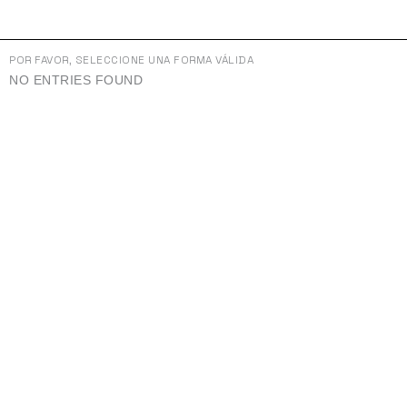
IR
AL
CONTENIDO
POR FAVOR, SELECCIONE UNA FORMA VÁLIDA
NO ENTRIES FOUND